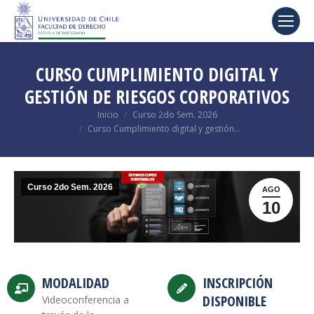
CURSO CUMPLIMIENTO DIGITAL Y
GESTIÓN DE RIESGOS CORPORATIVOS
Estás aquí:
Inicio
Curso 2do Sem. 2026
Curso Cumplimiento digital y gestión…
Curso 2do Sem. 2026
AGO
10
MODALIDAD
INSCRIPCIÓN
DISPONIBLE
Videoconferencia a