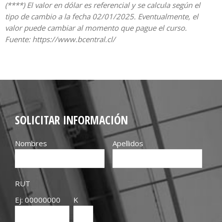
(****) El valor en dólar es referencial y se calcula según el
tipo de cambio a la fecha 02/01/2025. Eventualmente, el
valor puede cambiar al momento que pague el curso.
Fuente: https://www.bcentral.cl/
SOLICITAR INFORMACIÓN
Nombres
Apellidos
RUT
Ej: 00000000
K