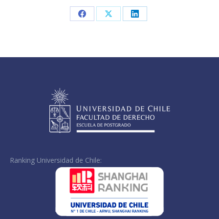
Share
Share
Share
on
on
on
Facebook
X
LinkedIn
Ranking Universidad de Chile: