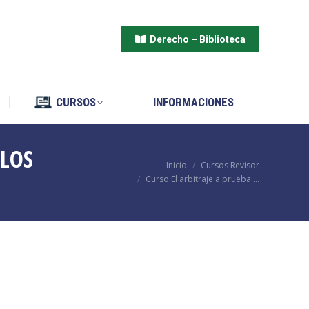
CURSOS
INFORMACIONES
Derecho – Biblioteca
CURSOS
INFORMACIONES
 LOS
Estás aquí:
Inicio
Cursos Revisor
Curso El arbitraje a prueba:…