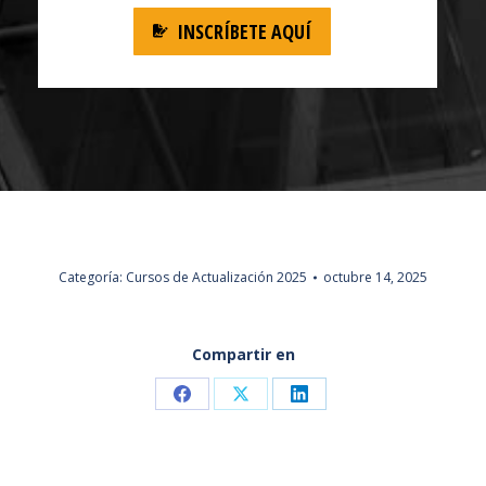
INSCRÍBETE AQUÍ
Categoría:
Cursos de Actualización 2025
octubre 14, 2025
Compartir en
Share
Share
Share
on
on
on
Facebook
X
LinkedIn