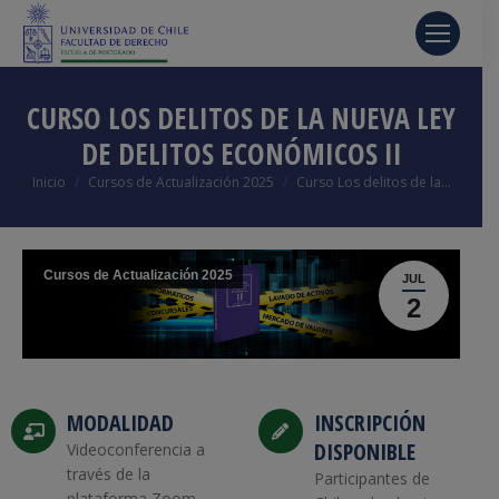
CURSO LOS DELITOS DE LA NUEVA LEY
DE DELITOS ECONÓMICOS II
Estás aquí:
Inicio
Cursos de Actualización 2025
Curso Los delitos de la…
Cursos de Actualización 2025
JUL
2
MODALIDAD
INSCRIPCIÓN
DISPONIBLE
Videoconferencia a
través de la
Participantes de
plataforma Zoom.