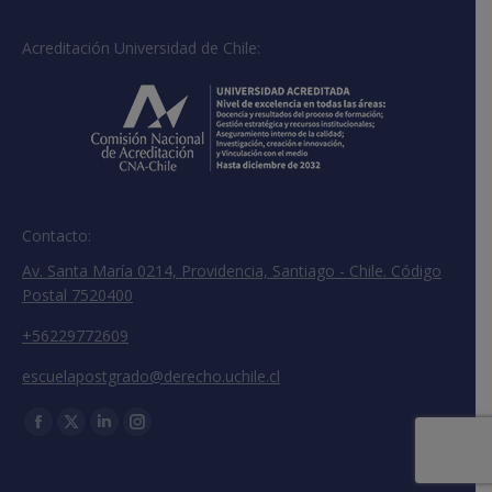
Acreditación Universidad de Chile:
Contacto:
Av. Santa María 0214, Providencia, Santiago - Chile. Código
Postal 7520400
+56229772609
escuelapostgrado@derecho.uchile.cl
Encuéntranos en:
Facebook
X
Linkedin
Instagram
page
page
page
page
opens
opens
opens
opens