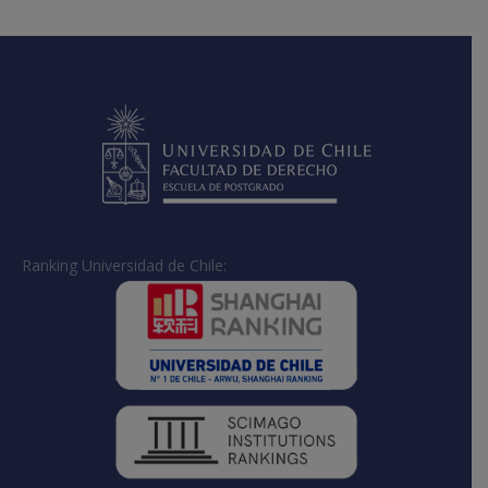
Facebook
X
LinkedIn
Ranking Universidad de Chile: