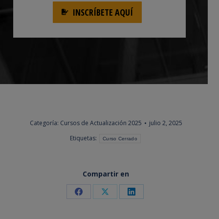
INSCRÍBETE AQUÍ
Categoría:
Cursos de Actualización 2025
julio 2, 2025
Etiquetas:
Curso Cerrado
Compartir en
Share
Share
Share
on
on
on