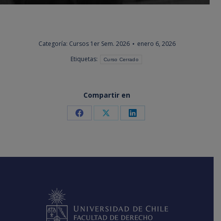
Categoría:
Cursos 1er Sem. 2026
enero 6, 2026
Etiquetas:
Curso Cerrado
Compartir en
Share
Share
Share
on
on
on
Facebook
X
LinkedIn