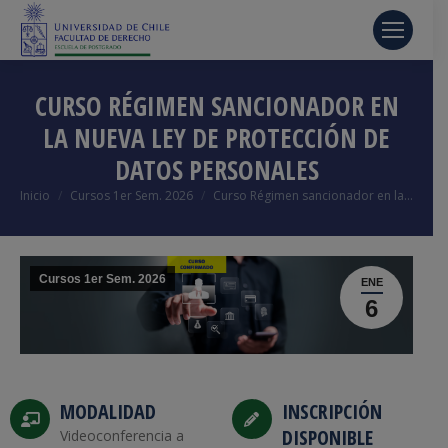
CURSO RÉGIMEN SANCIONADOR EN
LA NUEVA LEY DE PROTECCIÓN DE
DATOS PERSONALES
Estás aquí:
Inicio
Cursos 1er Sem. 2026
Curso Régimen sancionador en la…
Cursos 1er Sem. 2026
ENE
6
MODALIDAD
INSCRIPCIÓN
DISPONIBLE
Videoconferencia a