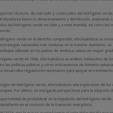
aspectos técnicos, de mercado y comerciales del hidrógeno verde,
rolizadores hasta su almacenamiento y distribución, analizando t
dos del hidrógeno verde en Chile y a nivel mundial, así como los
verde.
 hidrógeno verde en el derecho comparado, efectuándose un estudi
strategias nacionales más maduras en la materia. Asimismo, se 
nfoque utilizado en los países de América Latina con mayor grad
idrógeno verde en Chile, efectuándose un análisis exhaustivo de l
omo las políticas públicas y otros instrumentos de fomento adopt
ros desarrollos regulatorios necesarios para apoyar el crecimiento 
 origen de hidrógeno verde, efectuándose una exploración de los 
 Europea. Por último, se otorgarán perspectivas para la adopción d
 oportunidad de profundizar en la regulación del hidrógeno verde
desafiante en el contexto de la transición energética.
8/2024, por lo que se ajustará según el valor dólar del día que se 