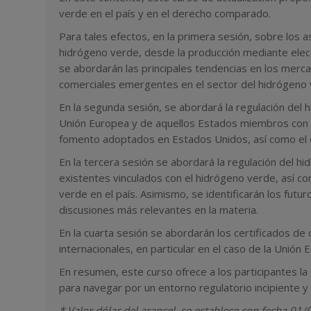
verde en el país y en el derecho comparado.
Para tales efectos, en la primera sesión, sobre los 
hidrógeno verde, desde la producción mediante elect
se abordarán las principales tendencias en los merca
comerciales emergentes en el sector del hidrógeno 
En la segunda sesión, se abordará la regulación del
Unión Europea y de aquellos Estados miembros con e
fomento adoptados en Estados Unidos, así como el e
En la tercera sesión se abordará la regulación del h
existentes vinculados con el hidrógeno verde, así c
verde en el país. Asimismo, se identificarán los futu
discusiones más relevantes en la materia.
En la cuarta sesión se abordarán los certificados de
internacionales, en particular en el caso de la Unión
En resumen, este curso ofrece a los participantes la
para navegar por un entorno regulatorio incipiente y 
* Valor dólar del arancel, se establece con fecha 01/0