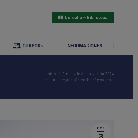
CURSOS
INFORMACIONES
Derecho – Biblioteca
CURSOS
INFORMACIONES
Estás aquí:
Inicio
Cursos de Actualización 2024
Curso Regulación del hidrógeno en…
OCT
3