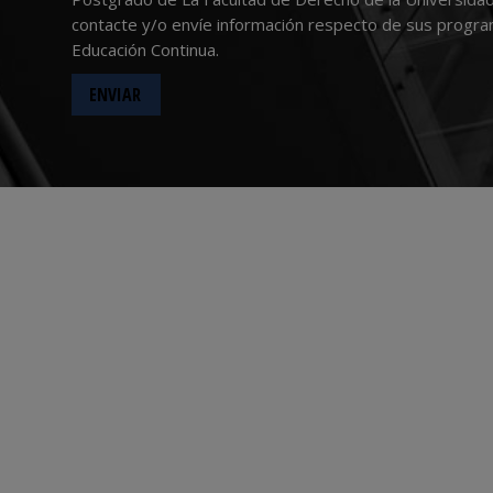
contacte y/o envíe información respecto de sus progr
Educación Continua.