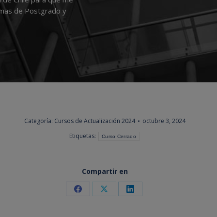
amas de Postgrado y
Categoría:
Cursos de Actualización 2024
octubre 3, 2024
Etiquetas:
Curso Cerrado
Compartir en
Share
Share
Share
on
on
on