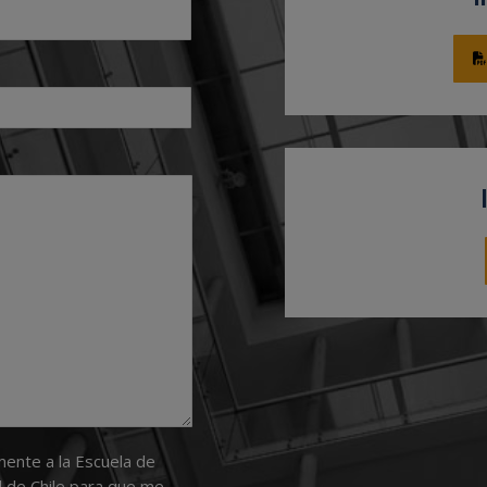
mente a la Escuela de
 de Chile para que me