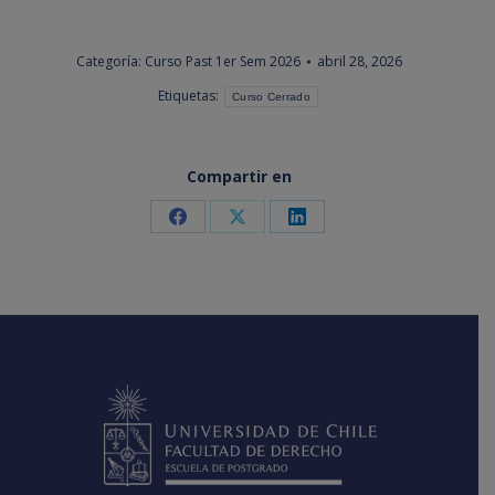
Categoría:
Curso Past 1er Sem 2026
abril 28, 2026
Etiquetas:
Curso Cerrado
Compartir en
Share
Share
Share
on
on
on
Facebook
X
LinkedIn