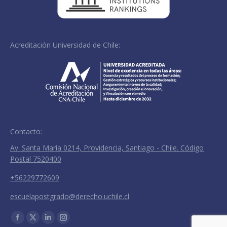
Acreditación Universidad de Chile:
Contacto:
Av. Santa María 0214, Providencia, Santiago - Chile. Código
Postal 7520400
+56229772609
escuelapostgrado@derecho.uchile.cl
Encuéntranos en:
Facebook
X
Linkedin
Instagram