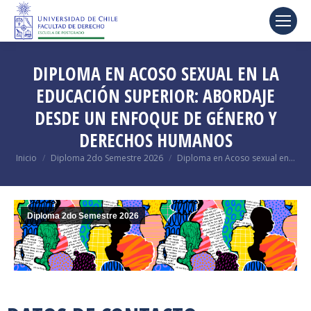
DIPLOMA EN ACOSO SEXUAL EN LA
EDUCACIÓN SUPERIOR: ABORDAJE
DESDE UN ENFOQUE DE GÉNERO Y
DERECHOS HUMANOS
Estás aquí:
Inicio
Diploma 2do Semestre 2026
Diploma en Acoso sexual en…
Diploma 2do Semestre 2026