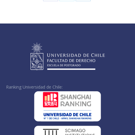
Share
Share
Share
on
on
on
Facebook
X
LinkedIn
Ranking Universidad de Chile: