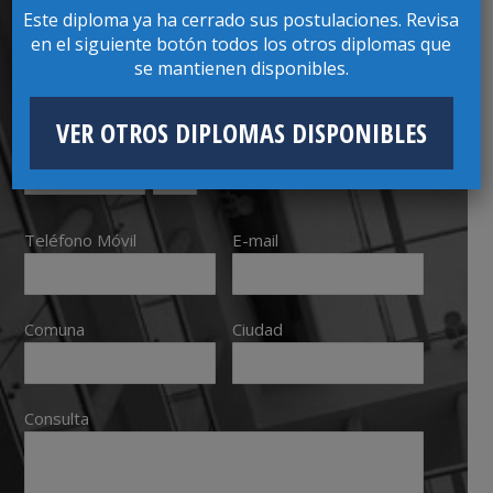
Nombres
Apellidos
Este diploma ya ha cerrado sus postulaciones. Revisa
en el siguiente botón todos los otros diplomas que
se mantienen disponibles.
RUT
VER OTROS DIPLOMAS DISPONIBLES
Ej: 00000000
K
Teléfono Móvil
E-mail
Comuna
Ciudad
Consulta