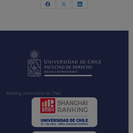
Share
Share
Share
on
on
on
Facebook
X
LinkedIn
Ranking Universidad de Chile: