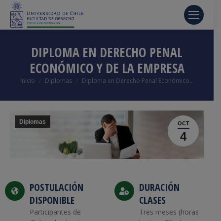
DIPLOMA EN DERECHO PENAL
ECONÓMICO Y DE LA EMPRESA
Estás aquí:
Inicio
Diplomas
Diploma en Derecho Penal Económico…
Diplomas
OCT
4
POSTULACIÓN
DURACIÓN
DISPONIBLE
CLASES
Participantes de
Tres meses (horas