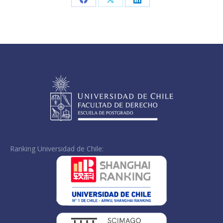
Share
Share
Share
on
on
on
Facebook
X
LinkedIn
Ranking Universidad de Chile: