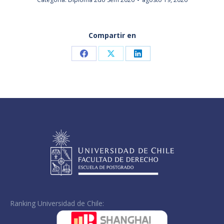
Compartir en
Share
Share
Share
on
on
on
Facebook
X
LinkedIn
Ranking Universidad de Chile: