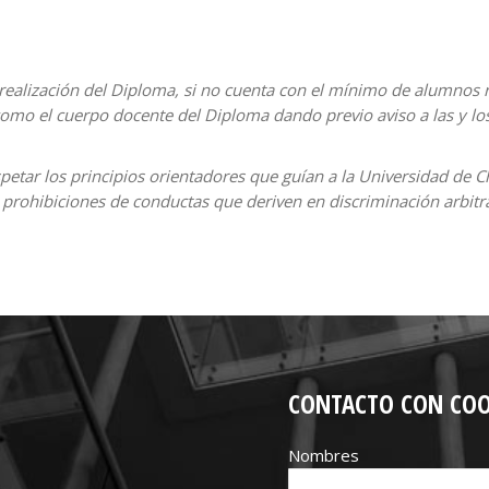
 realización del Diploma, si no cuenta con el mínimo de alumnos 
mo el cuerpo docente del Diploma dando previo aviso a las y los
etar los principios orientadores que guían a la Universidad de 
 prohibiciones de conductas que deriven en discriminación arbitra
CONTACTO CON CO
Nombres