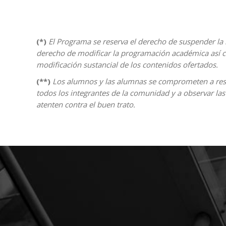
(*)
El Programa se reserva el derecho de suspender la
derecho de modificar la programación académica así co
modificación sustancial de los contenidos ofertados.
(**)
Los alumnos y las alumnas se comprometen a resp
todos los integrantes de la comunidad y a observar las
atenten contra el buen trato.