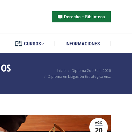
CURSOS
INFORMACIONES
Derecho – Biblioteca
CURSOS
INFORMACIONES
HOS
Estás aquí:
Inicio
Diploma 2do Sem 2026
Diploma en Litigación Estratégica en…
AGO
20