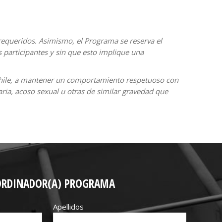
requeridos. Asimismo, el Programa se reserva el
 participantes y sin que esto implique una
Chile, a mantener un comportamiento respetuoso con
ria, acoso sexual u otras de similar gravedad que
ORDINADOR(A) PROGRAMA
Apellidos