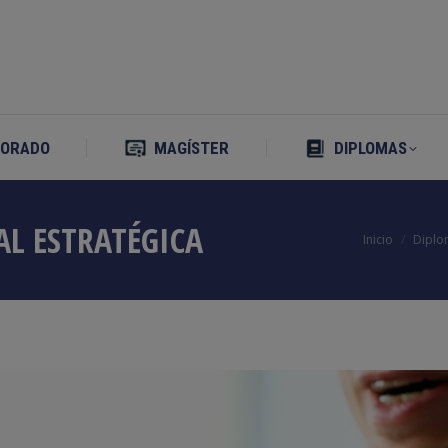
TORADO
MAGÍSTER
DIPLOMAS
TORADO
MAGÍSTER
DIPLOMAS
AL ESTRATÉGICA
Estás aquí:
Inicio
Diplo