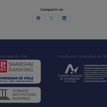
Compartir en
Share
Share
Share
on
on
on
Facebook
X
LinkedIn
iversidad de Chile:
Acreditación Universidad de Chil