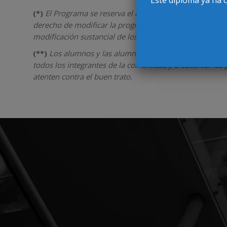
(*)
El Programa se reserva el derecho de suspender la r
derecho de modificar la programación académica así com
modificación sustancial de los contenidos ofertados.
(**)
Los alumnos y las alumnas se comprometen a respe
todos los integrantes de la comunidad y a observar las 
atenten contra el buen trato.