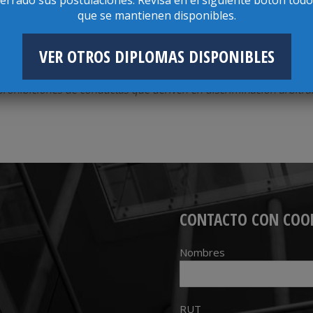
que se mantienen disponibles.
ealización del Diploma, si no cuenta con el mínimo de alumnos r
o el cuerpo docente del Diploma dando previo aviso a las y los 
VER OTROS DIPLOMAS DISPONIBLES
tar los principios orientadores que guían a la Universidad de C
prohibiciones de conductas que deriven en discriminación arbitrar
CONTACTO CON COO
Nombres
RUT