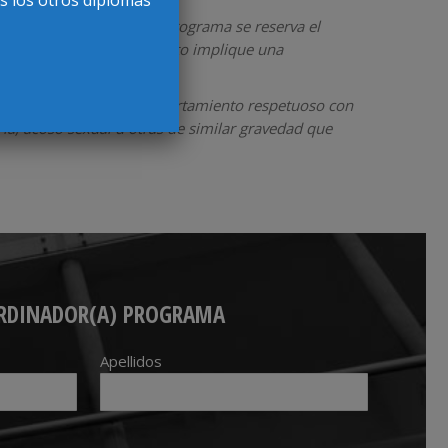
equeridos. Asimismo, el Programa se reserva el
participantes y sin que esto implique una
hile, a mantener un comportamiento respetuoso con
ia, acoso sexual u otras de similar gravedad que
RDINADOR(A) PROGRAMA
Apellidos