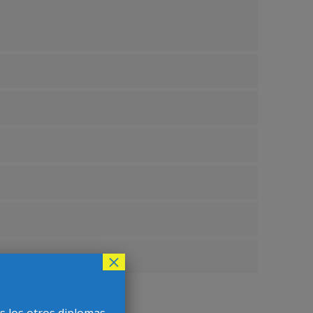
×
s los otros diplomas