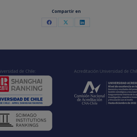
Compartir en
Share
Share
Share
on
on
on
Facebook
X
LinkedIn
iversidad de Chile:
Acreditación Universidad de Chil