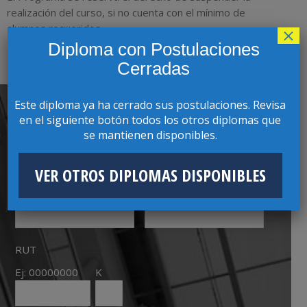
realización del curso, si no cuenta con el mínimo de
alumnos requeridos.
×
Diploma con Postulaciones
Cerradas
Este diploma ya ha cerrado sus postulaciones. Revisa
en el siguiente botón todos los otros diplomas que
se mantienen disponibles.
CONTACTO CON COORDINADOR(A)
PROGRAMA
VER OTROS DIPLOMAS DISPONIBLES
Nombres
Apellidos
RUT
Ej: 00000000
K