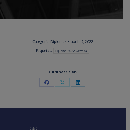
Categoría:
Diplomas
abril 19, 2022
Etiquetas:
Diploma 2022 Cerrado
Compartir en
Share
Share
Share
on
on
on
Facebook
X
LinkedIn