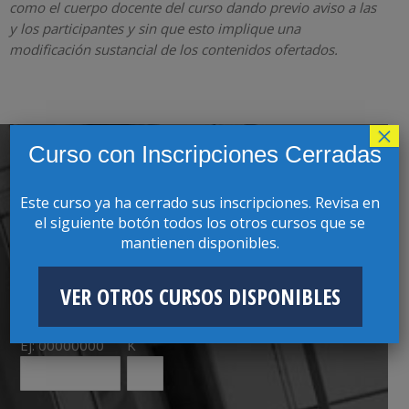
como el cuerpo docente del curso dando previo aviso a las
y los participantes y sin que esto implique una
modificación sustancial de los contenidos ofertados.
×
Curso con Inscripciones Cerradas
SOLICITAR INFORMACIÓN
Este curso ya ha cerrado sus inscripciones. Revisa en
el siguiente botón todos los otros cursos que se
Nombres
Apellidos
mantienen disponibles.
VER OTROS CURSOS DISPONIBLES
RUT
Ej: 00000000
K