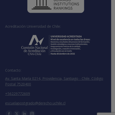
Acreditación Universidad de Chile:
Contacto:
Av. Santa María 0214, Providencia, Santiago - Chile. Código
Postal 7520400
+56229772609
escuelapostgrado@derecho.uchile.cl
Encuéntranos en: