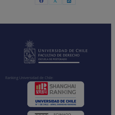
Share
Share
Share
on
on
on
Facebook
X
LinkedIn
Ranking Universidad de Chile: