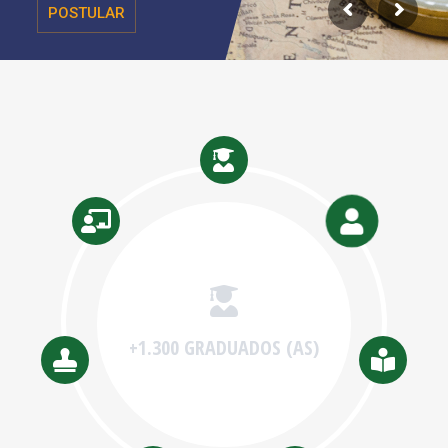
POSTULAR
+346 ACADÉMICAS (OS)
con Grado Académico