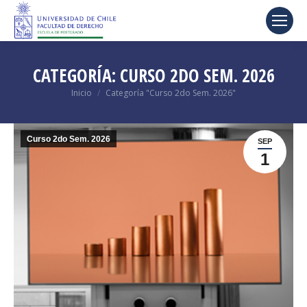
CATEGORÍA:
CURSO 2DO SEM. 2026
Estás aquí:
Inicio
Categoría "Curso 2do Sem. 2026"
Curso 2do Sem. 2026
SEP
1