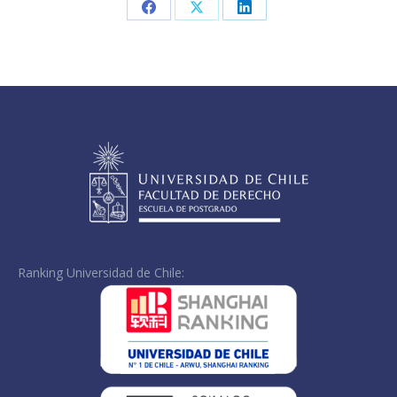
Share
Share
Share
on
on
on
Facebook
X
LinkedIn
Ranking Universidad de Chile: