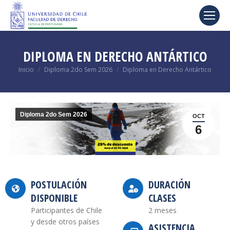
DIPLOMA EN DERECHO ANTÁRTICO
Estás aquí:
Inicio
Diploma 2do Sem 2026
Diploma en Derecho Antártico
Diploma 2do Sem 2026
OCT
6
POSTULACIÓN
DURACIÓN
DISPONIBLE
CLASES
Participantes de Chile
2 meses
y desde otros países
ASISTENCIA