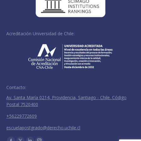
Acreditación Universidad de Chile:
Contacto:
Av. Santa María 0214, Providencia, Santiago - Chile. Código
Postal 7520400
+56229772609
escuelapostgrado@derecho.uchile.cl
Encuéntranos en: