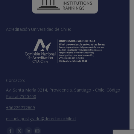
Acreditación Universidad de Chile:
Contacto:
Av. Santa María 0214, Providencia, Santiago - Chile. Código
Postal 7520400
+56229772609
escuelapostgrado@derecho.uchile.cl
Encuéntranos en: