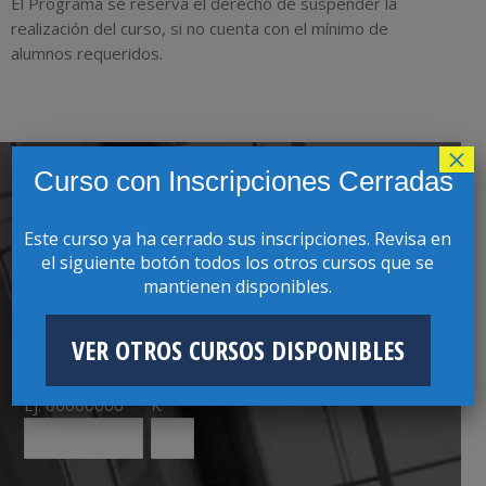
El Programa se reserva el derecho de suspender la
realización del curso, si no cuenta con el mínimo de
alumnos requeridos.
×
Curso con Inscripciones Cerradas
SOLICITAR INFORMACIÓN
Este curso ya ha cerrado sus inscripciones. Revisa en
el siguiente botón todos los otros cursos que se
Nombres
Apellidos
mantienen disponibles.
VER OTROS CURSOS DISPONIBLES
RUT
Ej: 00000000
K