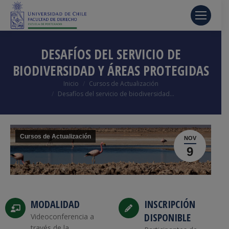
DESAFÍOS DEL SERVICIO DE
BIODIVERSIDAD Y ÁREAS PROTEGIDAS
Estás aquí:
Inicio
Cursos de Actualización
Desafíos del servicio de biodiversidad…
Cursos de Actualización
NOV
9
MODALIDAD
INSCRIPCIÓN
DISPONIBLE
Videoconferencia a
través de la