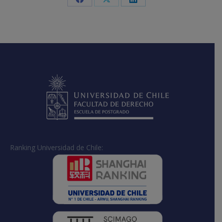
Share
Share
Share
on
on
on
Facebook
X
LinkedIn
Ranking Universidad de Chile: