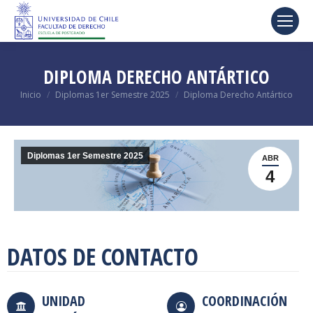
DIPLOMA DERECHO ANTÁRTICO
Estás aquí:
Inicio
Diplomas 1er Semestre 2025
Diploma Derecho Antártico
Diplomas 1er Semestre 2025
ABR
4
DATOS DE CONTACTO
UNIDAD
COORDINACIÓN