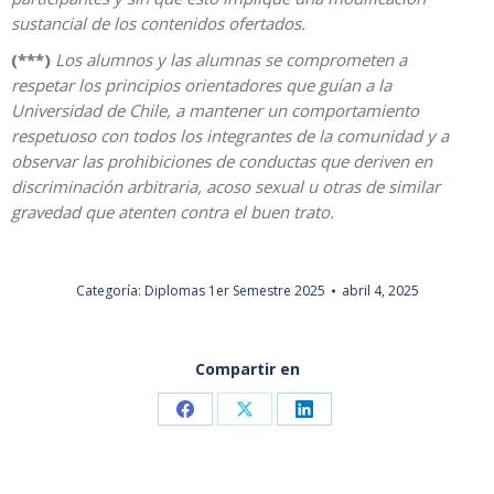
sustancial de los contenidos ofertados.
(***)
Los alumnos y las alumnas se comprometen a
respetar los principios orientadores que guían a la
Universidad de Chile, a mantener un comportamiento
respetuoso con todos los integrantes de la comunidad y a
observar las prohibiciones de conductas que deriven en
discriminación arbitraria, acoso sexual u otras de similar
gravedad que atenten contra el buen trato.
Categoría:
Diplomas 1er Semestre 2025
abril 4, 2025
Compartir en
Share
Share
Share
on
on
on
Facebook
X
LinkedIn