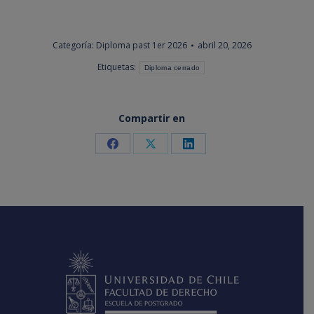
Categoría:
Diploma past 1er 2026
abril 20, 2026
Etiquetas:
Diploma cerrado
Compartir en
Share
Share
Share
on
on
on
Facebook
X
LinkedIn