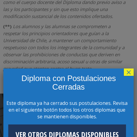
como el cuerpo docente del Diploma dando previo aviso a
las y los participantes y sin que esto implique una
modificación sustancial de los contenidos ofertados.
(**)
Los alumnos y las alumnas se comprometen a
respetar los principios orientadores que guían a la
Universidad de Chile, a mantener un comportamiento
respetuoso con todos los integrantes de la comunidad y a
observar las prohibiciones de conductas que deriven en
discriminación arbitraria, acoso sexual u otras de similar
gravedad que atenten contra el buen trato.
×
Diploma con Postulaciones
Cerradas
Este diploma ya ha cerrado sus postulaciones. Revisa
en el siguiente botón todos los otros diplomas que
se mantienen disponibles.
INSTRUCTIVO DE PAGO
VER OTROS DIPLOMAS DISPONIBLES