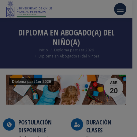
DIPLOMA EN ABOGADO(A) DEL
NIÑO(A)
Estás aquí:
Inicio
Diploma past 1er 2026
Diploma en Abogado(a) del Niño(a)
Diploma past 1er 2026
ABR
20
POSTULACIÓN
DURACIÓN
DISPONIBLE
CLASES