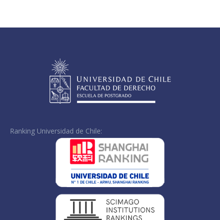
on
on
on
Facebook
X
LinkedIn
Ranking Universidad de Chile: