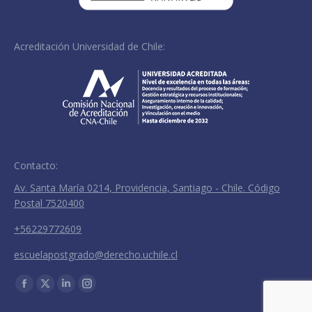
Acreditación Universidad de Chile:
Contacto:
Av. Santa María 0214, Providencia, Santiago - Chile. Código
Postal 7520400
+56229772609
escuelapostgrado@derecho.uchile.cl
Encuéntranos en:
Facebook
X
Linkedin
Instagram
page
page
page
page