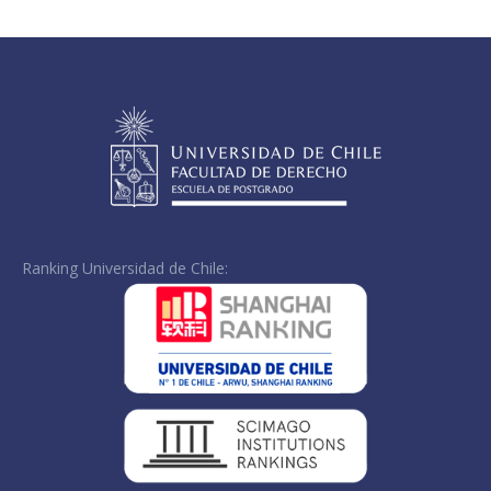
Facebook
X
LinkedIn
Ranking Universidad de Chile: