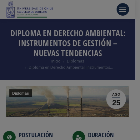
DIPLOMA EN DERECHO AMBIENTAL:
INSTRUMENTOS DE GESTIÓN –
NUEVAS TENDENCIAS
Estás aquí:
Inicio
Diplomas
Diploma en Derecho Ambiental: Instrumentos…
Diplomas
AGO
25
POSTULACIÓN
DURACIÓN