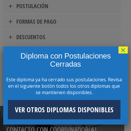
POSTULACIÓN
FORMAS DE PAGO
DESCUENTOS
×
Diploma con Postulaciones
Cerradas
El Programa se reserva el derecho de suspender la
realización del curso, si no cuenta con el mínimo de
Este diploma ya ha cerrado sus postulaciones. Revisa
alumnos requeridos.
en el siguiente botón todos los otros diplomas que
se mantienen disponibles.
VER OTROS DIPLOMAS DISPONIBLES
CONTACTO CON COORDINADOR(A)