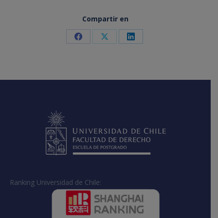
Compartir en
Share
Share
Share
on
on
on
Facebook
X
LinkedIn
Ranking Universidad de Chile: