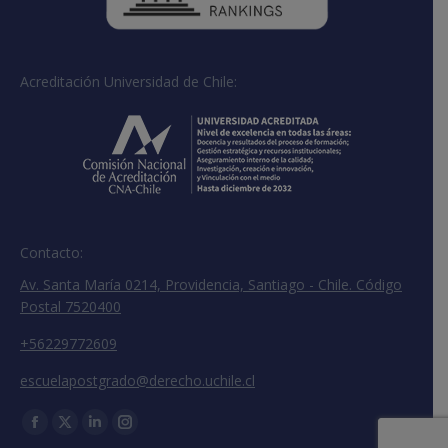
Acreditación Universidad de Chile:
Contacto:
Av. Santa María 0214, Providencia, Santiago - Chile. Código
Postal 7520400
+56229772609
escuelapostgrado@derecho.uchile.cl
Encuéntranos en:
Facebook
X
Linkedin
Instagram