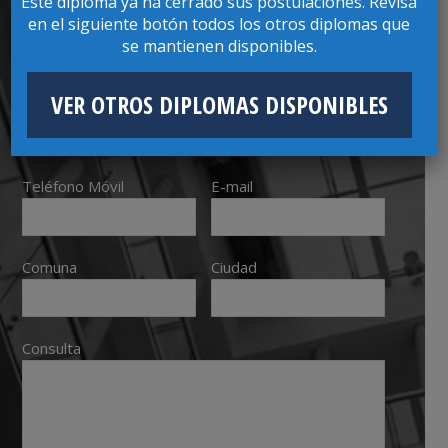
Este diploma ya ha cerrado sus postulaciones. Revisa
en el siguiente botón todos los otros diplomas que
se mantienen disponibles.
RUT
Ej: 00000000
K
VER OTROS DIPLOMAS DISPONIBLES
Teléfono Móvil
E-mail
Comuna
Ciudad
Consulta