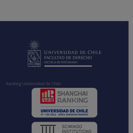
on
on
on
Facebook
X
LinkedIn
Ranking Universidad de Chile: