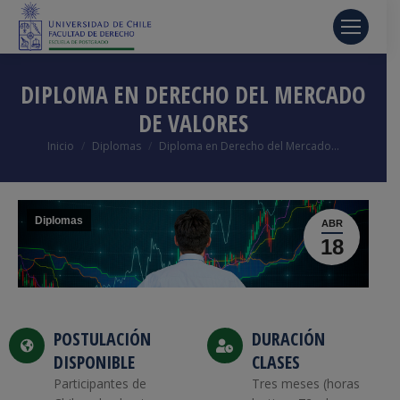
DIPLOMA EN DERECHO DEL MERCADO
DE VALORES
Estás aquí:
Inicio
Diplomas
Diploma en Derecho del Mercado…
Diplomas
ABR
18
POSTULACIÓN
DURACIÓN
DISPONIBLE
CLASES
Participantes de
Tres meses (horas