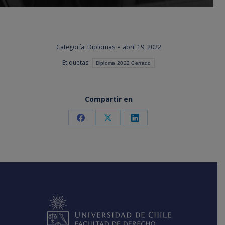
Categoría:
Diplomas
abril 19, 2022
Etiquetas:
Diploma 2022 Cerrado
Compartir en
Share
Share
Share
on
on
on
Facebook
X
LinkedIn