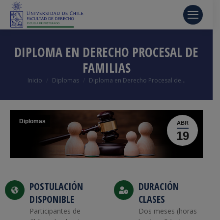
DIPLOMA EN DERECHO PROCESAL DE
FAMILIAS
Estás aquí:
Inicio
Diplomas
Diploma en Derecho Procesal de…
Diplomas
ABR
19
POSTULACIÓN
DURACIÓN
DISPONIBLE
CLASES
Participantes de
Dos meses (horas