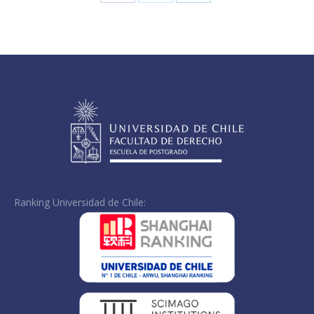
Share
Share
Share
on
on
on
Facebook
X
LinkedIn
Ranking Universidad de Chile: