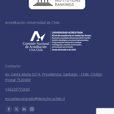
Acreditación Universidad de Chile:
Contacto:
Av. Santa María 0214, Providencia, Santiago - Chile. Código
Postal 7520400
+56229772609
escuelapostgrado@derecho.uchile.cl
Encuéntranos en:
Facebook
X
Linkedin
Instagram