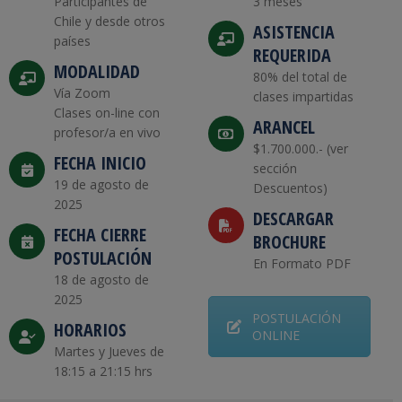
Participantes de
3 meses
Chile y desde otros
ASISTENCIA
países
REQUERIDA
MODALIDAD
80% del total de
Vía Zoom
clases impartidas
Clases on-line con
ARANCEL
profesor/a en vivo
$1.700.000.- (ver
FECHA INICIO
sección
19 de agosto de
Descuentos)
2025
DESCARGAR
FECHA CIERRE
BROCHURE
POSTULACIÓN
En Formato PDF
18 de agosto de
2025
POSTULACIÓN
HORARIOS
ONLINE
Martes y Jueves de
18:15 a 21:15 hrs