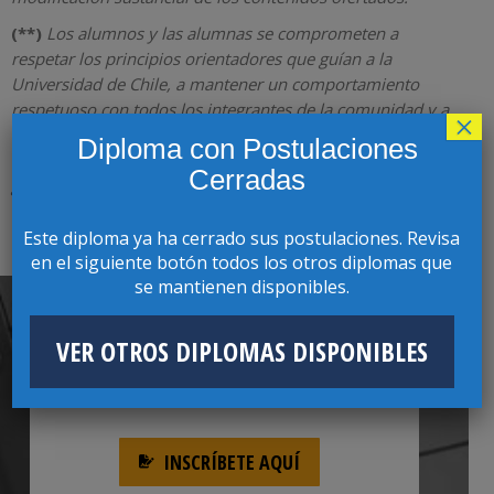
(**)
Los alumnos y las alumnas se comprometen a
respetar los principios orientadores que guían a la
Universidad de Chile, a mantener un comportamiento
respetuoso con todos los integrantes de la comunidad y a
×
observar las prohibiciones de conductas que deriven en
Diploma con Postulaciones
discriminación arbitraria, acoso sexual u otras de similar
Cerradas
gravedad que atenten contra el buen trato.
Este diploma ya ha cerrado sus postulaciones. Revisa
en el siguiente botón todos los otros diplomas que
se mantienen disponibles.
VER OTROS DIPLOMAS DISPONIBLES
POSTULACIÓN ONLINE
INSCRÍBETE AQUÍ