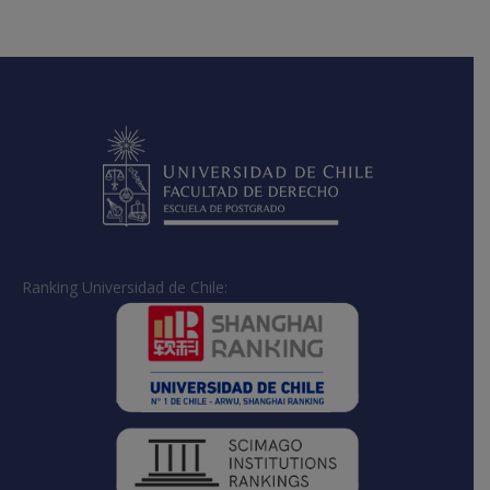
on
on
on
Facebook
X
LinkedIn
Ranking Universidad de Chile: