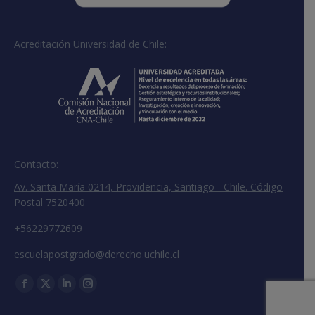
Acreditación Universidad de Chile:
Contacto:
Av. Santa María 0214, Providencia, Santiago - Chile. Código
Postal 7520400
+56229772609
escuelapostgrado@derecho.uchile.cl
Encuéntranos en:
Facebook
X
Linkedin
Instagram
page
page
page
page