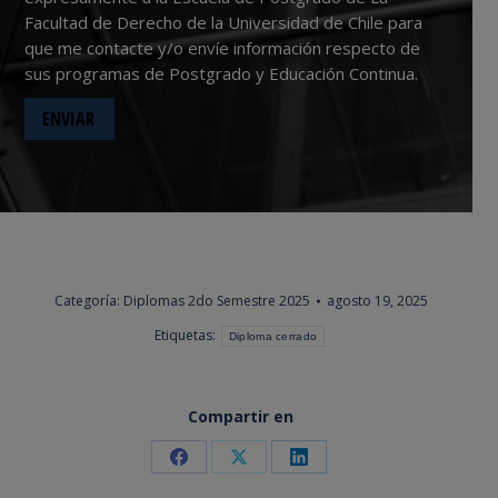
Facultad de Derecho de la Universidad de Chile para
que me contacte y/o envíe información respecto de
sus programas de Postgrado y Educación Continua.
Categoría:
Diplomas 2do Semestre 2025
agosto 19, 2025
Etiquetas:
Diploma cerrado
Compartir en
Share
Share
Share