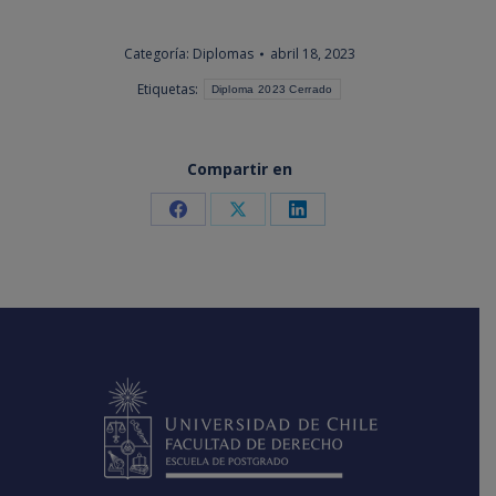
Categoría:
Diplomas
abril 18, 2023
Etiquetas:
Diploma 2023 Cerrado
Compartir en
Share
Share
Share
on
on
on
Facebook
X
LinkedIn