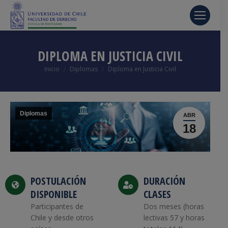
DIPLOMA EN JUSTICIA CIVIL
Estás aquí:
Inicio
Diplomas
Diploma en Justicia Civil
Diplomas
ABR
18
POSTULACIÓN
DURACIÓN
DISPONIBLE
CLASES
Participantes de
Dos meses (horas
Chile y desde otros
lectivas 57 y horas