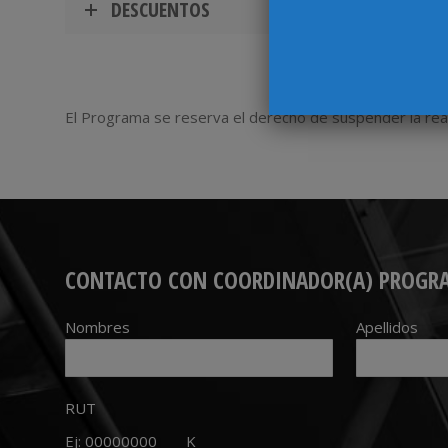
DESCUENTOS
El Programa se reserva el derecho de suspender la real
CONTACTO CON COORDINADOR(A) PROGR
Nombres
Apellidos
RUT
Ej: 00000000
K