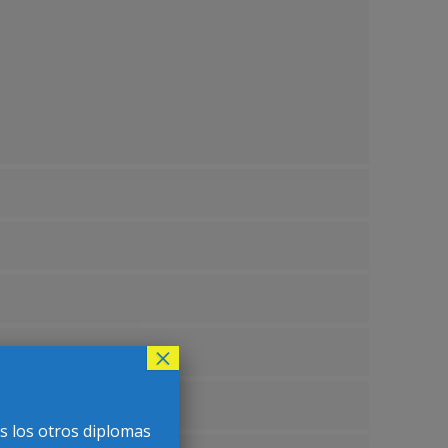
×
s los otros diplomas