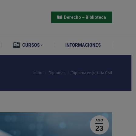
CURSOS
INFORMACIONES
Derecho – Biblioteca
CURSOS
INFORMACIONES
Estás aquí:
Inicio
Diplomas
Diploma en Justicia Civil
AGO
23