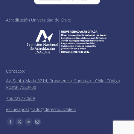
Acreditación Universidad de Chile:
Contacto:
Av. Santa María 0214, Providencia, Santiago - Chile. Código
Postal 7520400
+56229772609
escuelapostgrado@derecho.uchile.cl
Encuéntranos en:
Facebook
X
Linkedin
Instagram
page
page
page
page