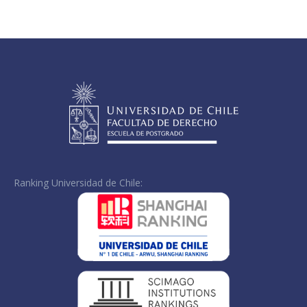
on
on
on
Facebook
X
LinkedIn
Ranking Universidad de Chile: