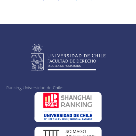
Share
Share
Share
on
on
on
Facebook
X
LinkedIn
Ranking Universidad de Chile: