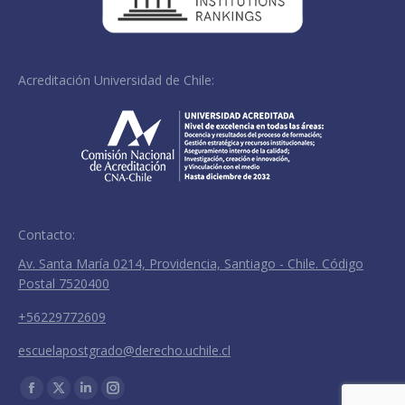
Acreditación Universidad de Chile:
Contacto:
Av. Santa María 0214, Providencia, Santiago - Chile. Código
Postal 7520400
+56229772609
escuelapostgrado@derecho.uchile.cl
Encuéntranos en:
Facebook
X
Linkedin
Instagram