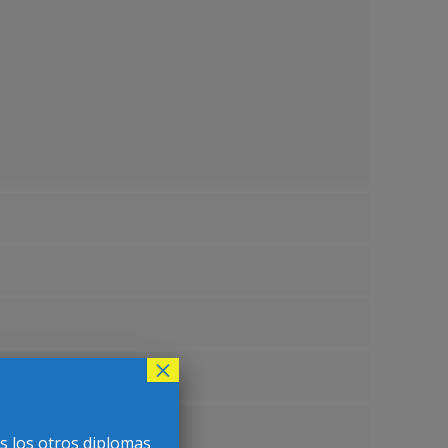
×
s los otros diplomas