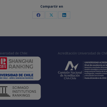
Compartir en
Share
Share
Share
on
on
on
Facebook
X
LinkedIn
iversidad de Chile:
Acreditación Universidad de Chil