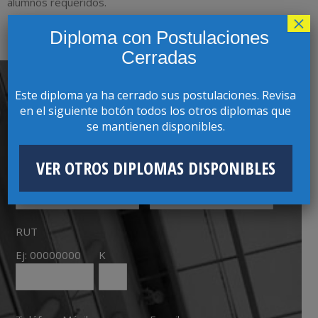
alumnos requeridos.
×
Diploma con Postulaciones
Cerradas
Este diploma ya ha cerrado sus postulaciones. Revisa
en el siguiente botón todos los otros diplomas que
CONTACTO CON COORDINADOR(A)
se mantienen disponibles.
PROGRAMA
VER OTROS DIPLOMAS DISPONIBLES
Nombres
Apellidos
RUT
Ej: 00000000
K