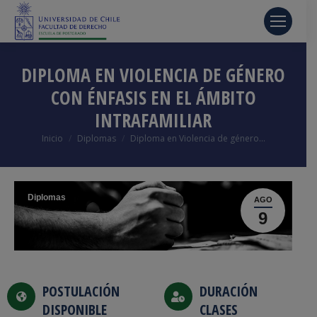
DIPLOMA EN VIOLENCIA DE GÉNERO
CON ÉNFASIS EN EL ÁMBITO
INTRAFAMILIAR
Estás aquí:
Inicio
Diplomas
Diploma en Violencia de género…
Diplomas
AGO
9
POSTULACIÓN
DURACIÓN
DISPONIBLE
CLASES