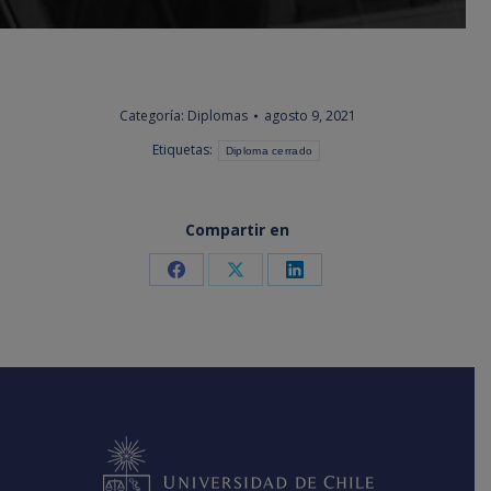
Categoría:
Diplomas
agosto 9, 2021
Etiquetas:
Diploma cerrado
Compartir en
Share
Share
Share
on
on
on
Facebook
X
LinkedIn