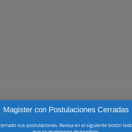
Magister con Postulaciones Cerradas
mpartición si no cuenta con el mínimo de estudiantes requeridos. 
cerrado sus postulaciones. Revisa en el siguiente botón tod
 cargo de impartirla, dando previo aviso a los(as) estudiantes, 
que se mantienen disponibles.