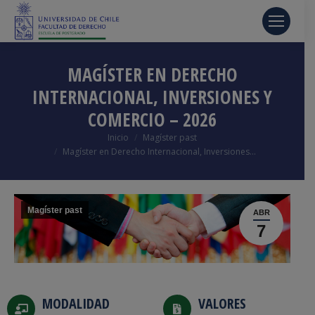
MAGÍSTER EN DERECHO
INTERNACIONAL, INVERSIONES Y
COMERCIO – 2026
Estás aquí:
Inicio
Magíster past
Magíster en Derecho Internacional, Inversiones…
Magíster past
ABR
7
MODALIDAD
VALORES