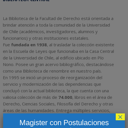
La Biblioteca de la Facultad de Derecho está orientada a
brindar atención a toda la comunidad de la Universidad
de Chile (académicos, investigadores, alumnos y
funcionarios) y otras instituciones estatales.
Fue
fundada en 1938
, al trasladar la colección existente
en la Escuela de Leyes que funcionaba en la Casa Central
de la Universidad de Chile, al edificio ubicado en Pío
Nono. Posee un gran acervo bibliográfico, destacándose
como una Biblioteca de renombre en nuestro país.
En 1995 se inició un proceso de reorganización del
servicio y modernización de las dependencias que
concluyó con la actual biblioteca, la que cuenta con una
valiosa colección de más de
74.000
, libros en el área de
Derecho, Ciencias Sociales, Filosofía del Derecho y otras
áreas de las humanidades. Entrega múltiples servicios,
×
catálogo en línea, acceso a bases de datos, e-books
Magister con Postulaciones
Biblioteca Digital, Repositorios Académicos entre otros.