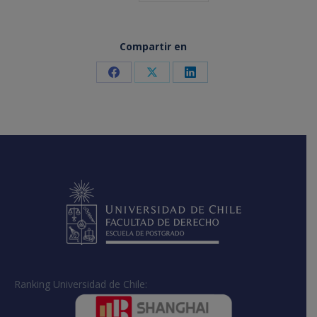
Compartir en
Share
Share
Share
on
on
on
Facebook
X
LinkedIn
Ranking Universidad de Chile: