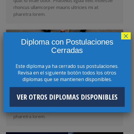
quat id vitae dolor. Phasellus ligula velit molestie
rhoncus ullamcorper mauris ultricies mi at
pharetra lorem.
×
Diploma con Postulaciones
Cerradas
Este diploma ya ha cerrado sus postulaciones.
DIPLOMA EN REESTRUCTURACIÓN DE
Revisa en el siguiente botón todos los otros
EMPRESAS Y LIQUIDACIÓN CONCURSAL
diplomas que se mantienen disponibles.
Diplomas
Por
EditorWEB
agosto 22, 2023
VER OTROS DIPLOMAS DISPONIBLES
Amet ipsum id sem quis mauris porttitor conse
quat id vitae dolor. Phasellus ligula velit molestie
rhoncus ullamcorper mauris ultricies mi at
pharetra lorem.