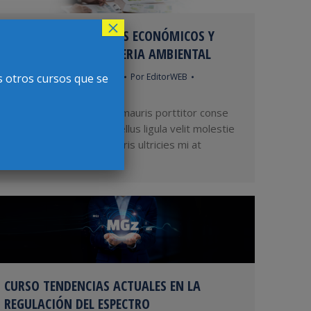
×
CURSO INSTRUMENTOS ECONÓMICOS Y
FINANCIEROS EN MATERIA AMBIENTAL
s otros cursos que se
Cursos de Actualización 2024
Por
EditorWEB
noviembre 5, 2024
Amet ipsum id sem quis mauris porttitor conse
quat id vitae dolor. Phasellus ligula velit molestie
rhoncus ullamcorper mauris ultricies mi at
pharetra lorem.
CURSO TENDENCIAS ACTUALES EN LA
REGULACIÓN DEL ESPECTRO