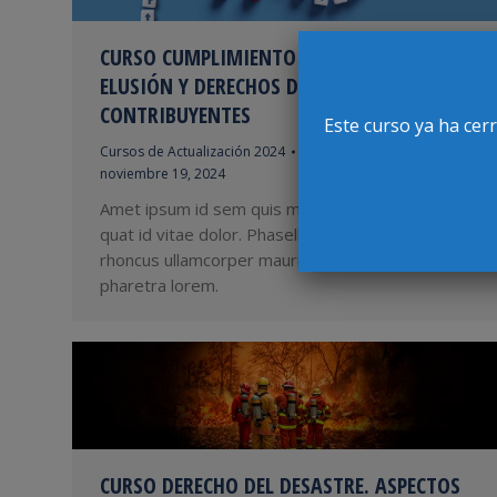
CURSO CUMPLIMIENTO TRIBUTARIO:
ELUSIÓN Y DERECHOS DE LOS
CONTRIBUYENTES
Este curso ya ha cer
Cursos de Actualización 2024
Por
EditorWEB
noviembre 19, 2024
Amet ipsum id sem quis mauris porttitor conse
quat id vitae dolor. Phasellus ligula velit molestie
rhoncus ullamcorper mauris ultricies mi at
pharetra lorem.
CURSO DERECHO DEL DESASTRE. ASPECTOS