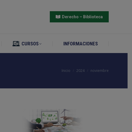
CURSOS
INFORMACIONES
Derecho – Biblioteca
CURSOS
INFORMACIONES
Estás aquí:
Inicio
2024
noviembre