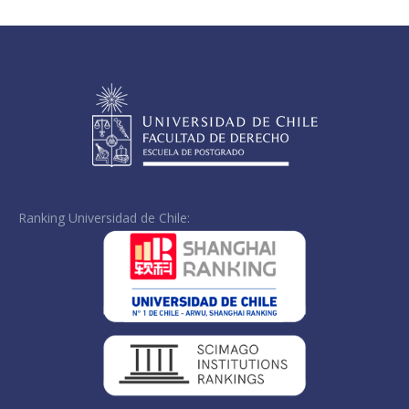
Facebook
X
LinkedIn
Ranking Universidad de Chile: