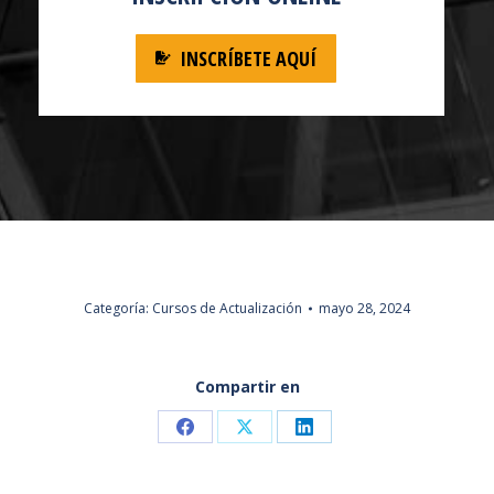
INSCRÍBETE AQUÍ
Categoría:
Cursos de Actualización
mayo 28, 2024
Compartir en
Share
Share
Share
on
on
on