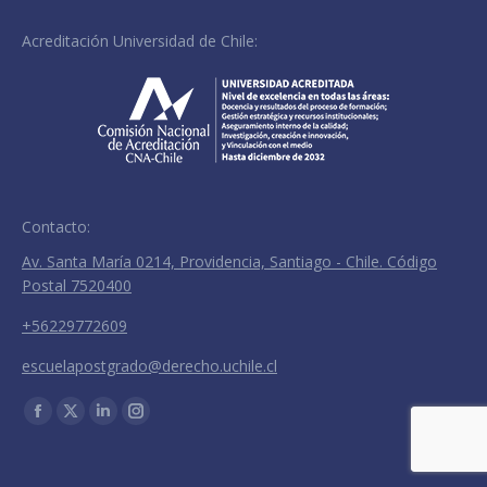
Acreditación Universidad de Chile:
Contacto:
Av. Santa María 0214, Providencia, Santiago - Chile. Código
Postal 7520400
+56229772609
escuelapostgrado@derecho.uchile.cl
Encuéntranos en:
Facebook
X
Linkedin
Instagram
page
page
page
page
opens
opens
opens
opens