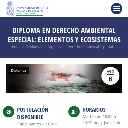
DIPLOMA EN DERECHO AMBIENTAL
ESPECIAL: ELEMENTOS Y ECOSISTEMAS
Estás aquí:
Inicio
Diplomas
Diploma en Derecho Ambiental Especial:…
Diplomas
AGO
6
POSTULACIÓN
HORARIOS
DISPONIBLE
Martes de 18:00 a
19:30 hrs y Jueves de
Participantes de Chile