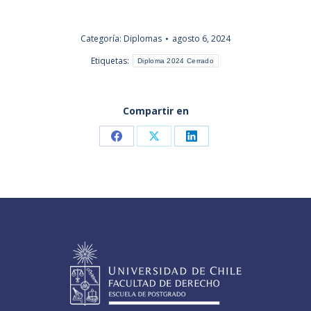
Categoría:
Diplomas
agosto 6, 2024
Etiquetas:
Diploma 2024 Cerrado
Compartir en
Share
Share
Share
on
on
on
Facebook
X
LinkedIn