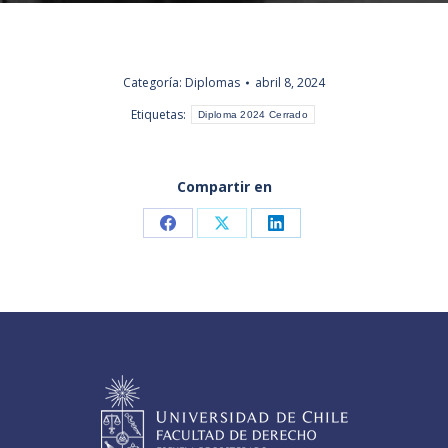
Categoría:
Diplomas
abril 8, 2024
Etiquetas:
Diploma 2024 Cerrado
Compartir en
Share
Share
Share
on
on
on
Facebook
X
LinkedIn