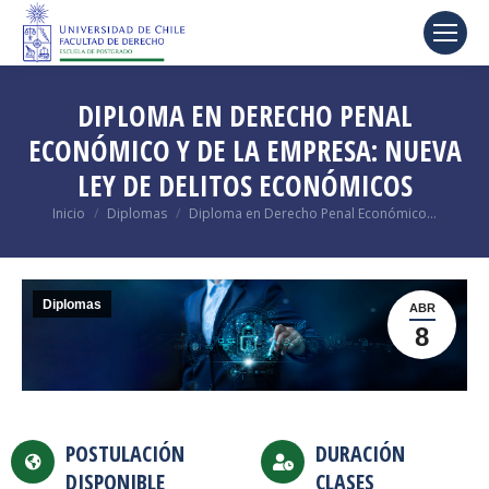
DIPLOMA EN DERECHO PENAL
ECONÓMICO Y DE LA EMPRESA: NUEVA
LEY DE DELITOS ECONÓMICOS
Estás aquí:
Inicio
Diplomas
Diploma en Derecho Penal Económico…
Diplomas
ABR
8
POSTULACIÓN
DURACIÓN
DISPONIBLE
CLASES