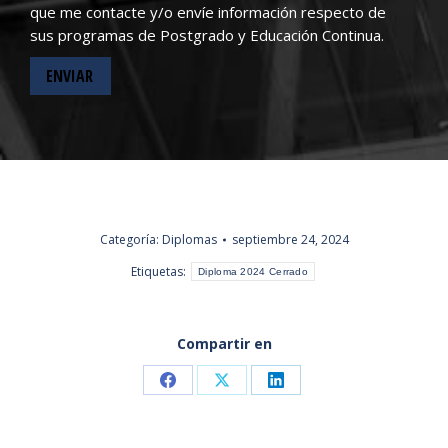
que me contacte y/o envíe información respecto de
sus programas de Postgrado y Educación Continua.
Categoría:
Diplomas
septiembre 24, 2024
Etiquetas:
Diploma 2024 Cerrado
Compartir en
Share
Share
Share
on
on
on