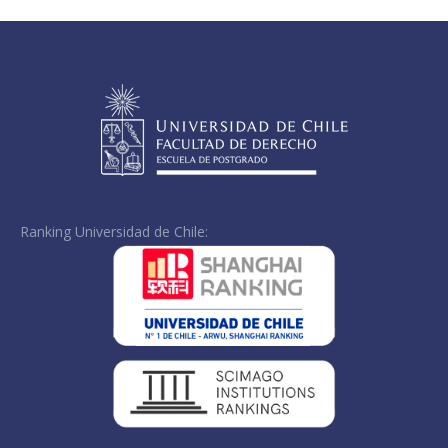
Facebook
X
LinkedIn
Ranking Universidad de Chile: