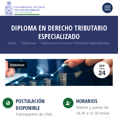
DIPLOMA EN DERECHO TRIBUTARIO
ESPECIALIZADO
Estás aquí:
Inicio
Diplomas
Diploma en Derecho Tributario Especializado
Diplomas
SEP
24
POSTULACIÓN
HORARIOS
DISPONIBLE
Martes y jueves de
18.30 a 21.30 horas
Participantes de Chile