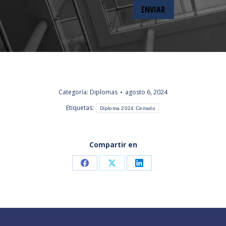
Categoría:
Diplomas
agosto 6, 2024
Etiquetas:
Diploma 2024 Cerrado
Compartir en
Share
Share
Share
on
on
on
Facebook
X
LinkedIn