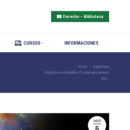
CURSOS
INFORMACIONES
Derecho – Biblioteca
CURSOS
INFORMACIONES
Estás aquí:
Inicio
Diplomas
Diploma en Desafíos Contemporáneos
del…
AGO
6