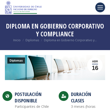
DIPLOMA EN GOBIERNO CORPORATIVO
Y COMPLIANCE
Estás aquí:
Inicio
Diplomas
Diploma en Gobierno Corporativo y…
Diplomas
ABR
16
POSTULACIÓN
DURACIÓN
DISPONIBLE
CLASES
Participantes de Chile
3 meses (horas