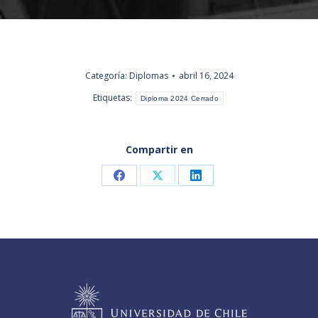
Categoría:
Diplomas
abril 16, 2024
Etiquetas:
Diploma 2024 Cerrado
Compartir en
Share
Share
Share
on
on
on
Facebook
X
LinkedIn