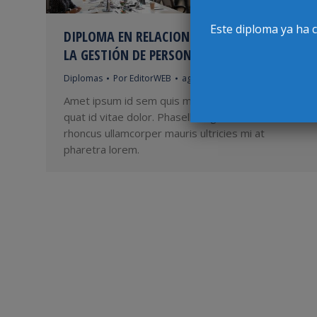
Este diploma ya ha 
DIPLOMA EN RELACIONES LABORALES PARA
LA GESTIÓN DE PERSONAS
Diplomas
Por
EditorWEB
agosto 20, 2021
Amet ipsum id sem quis mauris porttitor conse
quat id vitae dolor. Phasellus ligula velit molestie
rhoncus ullamcorper mauris ultricies mi at
pharetra lorem.