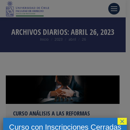
ARCHIVOS DIARIOS:
ABRIL 26, 2023
Estás aquí:
Inicio
2023
abril
26
CURSO ANÁLISIS A LAS REFORMAS
×
INTRODUCIDAS A LA LEY DE INSOLVENCIA Y
Curso con Inscripciones Cerradas
REEMPRENDIMIENTO (LEY 20.720)