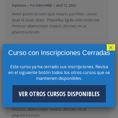
Diplomas
Por
EditorWEB
abril 12, 2023
Amet ipsum id sem quis mauris porttitor conse
quat id vitae dolor. Phasellus ligula velit molestie
rhoncus ullamcorper mauris ultricies mi at
pharetra lorem.
×
Curso con Inscripciones Cerradas
Este curso ya ha cerrado sus inscripciones. Revisa
en el siguiente botón todos los otros cursos que se
mantienen disponibles.
DIPLOMA EN CIBERSEGURIDAD
Diplomas
Por
EditorWEB
abril 11, 2023
VER OTROS CURSOS DISPONIBLES
Amet ipsum id sem quis mauris porttitor conse
quat id vitae dolor. Phasellus ligula velit molestie
rhoncus ullamcorper mauris ultricies mi at
pharetra lorem.