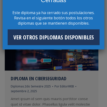
Cerradas
Diplomas 2do Semestre 2025
Por
EditorWEB
septiembre 2, 2025
Este diploma ya ha cerrado sus postulaciones.
Revisa en el siguiente botón todos los otros
Amet ipsum id sem quis mauris porttitor conse
diplomas que se mantienen disponibles.
quat id vitae dolor. Phasellus ligula velit molestie
rhoncus ullamcorper mauris ultricies mi at
pharetra lorem.
VER OTROS DIPLOMAS DISPONIBLES
DIPLOMA EN CIBERSEGURIDAD
Diplomas 2do Semestre 2025
Por
EditorWEB
septiembre 2, 2025
Amet ipsum id sem quis mauris porttitor conse
quat id vitae dolor. Phasellus ligula velit molestie