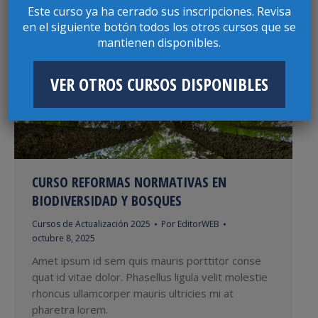
Password:
Este curso ya ha cerrado sus inscripciones. Revisa
en el siguiente botón todos los otros cursos que se
mantienen disponibles.
VER OTROS CURSOS DISPONIBLES
CURSO REFORMAS NORMATIVAS EN
BIODIVERSIDAD Y BOSQUES
Cursos de Actualización 2025
Por
EditorWEB
octubre 8, 2025
Amet ipsum id sem quis mauris porttitor conse
quat id vitae dolor. Phasellus ligula velit molestie
rhoncus ullamcorper mauris ultricies mi at
pharetra lorem.