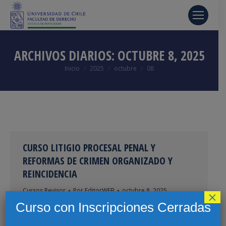
ARCHIVOS DIARIOS:
OCTUBRE 8, 2025
Estás aquí:
Inicio
2025
octubre
08
CURSO LITIGIO PROCESAL PENAL Y
REFORMAS DE CRIMEN ORGANIZADO Y
REINCIDENCIA
Cursos Revisor
Por
EditorWEB
octubre 8, 2025
×
Curso con Inscripciones Cerradas
This content is password protected. To view it
please enter your password below: